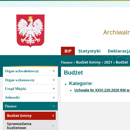
Archiwaln
BIP
Statystyki
Deklaracj
»
Budżet Gminy
»
2021
»
Budżet
Finanse
Organ uchwałodawczy
Budżet
Organ wykonawczy
Kategorie:
Urząd Miejski
Uchwała Nr XXVI.220.2020 RM w 
Jednostki
Finanse
Budżet Gminy
Sprawozdania
budżetowe