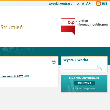
A+
wysoki kontrast
A
RSS
A-
i Strumień
Wyszukiwarka
mień na rok 2021
(0/1)
LICZNIK ODWIEDZIN
19952973
Od dnia 07 lutego 2007