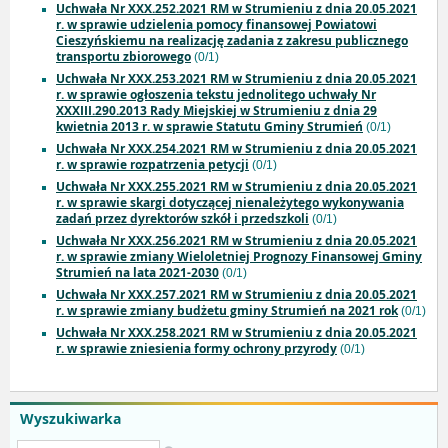
Uchwała Nr XXX.252.2021 RM w Strumieniu z dnia 20.05.2021
r. w sprawie udzielenia pomocy finansowej Powiatowi
Cieszyńskiemu na realizację zadania z zakresu publicznego
transportu zbiorowego
(0/1)
Uchwała Nr XXX.253.2021 RM w Strumieniu z dnia 20.05.2021
r. w sprawie ogłoszenia tekstu jednolitego uchwały Nr
XXXIII.290.2013 Rady Miejskiej w Strumieniu z dnia 29
kwietnia 2013 r. w sprawie Statutu Gminy Strumień
(0/1)
Uchwała Nr XXX.254.2021 RM w Strumieniu z dnia 20.05.2021
r. w sprawie rozpatrzenia petycji
(0/1)
Uchwała Nr XXX.255.2021 RM w Strumieniu z dnia 20.05.2021
r. w sprawie skargi dotyczącej nienależytego wykonywania
zadań przez dyrektorów szkół i przedszkoli
(0/1)
Uchwała Nr XXX.256.2021 RM w Strumieniu z dnia 20.05.2021
r. w sprawie zmiany Wieloletniej Prognozy Finansowej Gminy
Strumień na lata 2021-2030
(0/1)
Uchwała Nr XXX.257.2021 RM w Strumieniu z dnia 20.05.2021
r. w sprawie zmiany budżetu gminy Strumień na 2021 rok
(0/1)
Uchwała Nr XXX.258.2021 RM w Strumieniu z dnia 20.05.2021
r. w sprawie zniesienia formy ochrony przyrody
(0/1)
Wyszukiwarka