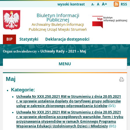
A+
wysoki kontrast
A
RSS
A-
Biuletyn Informacji
Publicznej
Archiwalny Biuletyn Informacji
Publicznej Urząd Miejski Strumień
BIP
Statystyki
Deklaracja dostępności
»
Uchwały Rady
»
2021
»
Maj
Organ uchwałodawczy
MENU
Maj
Kategorie:
Uchwała Nr XXX.250.2021 RM w Strumieniu z dnia 20.05.2021
r. w sprawie ustalenia dopłaty do taryfowej grupy odbiorców
usług w zakresie zbiorowego odprowadzania ścieków
(0/1)
Uchwała Nr XXX.251.2021 RM w Strumieniu z dnia 20.05.2021
r. w sprawie określenia szczegółowych warunków, form i trybu
przyznawania stypendiów w ramach Gminnego Programu
Wspierania Edukacji Uzdolnionych Dzieci i Młodzieży
(0/1)