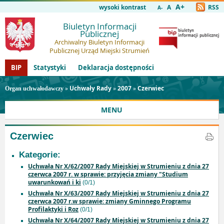
A+
wysoki kontrast
A
RSS
A-
Biuletyn Informacji
Publicznej
Archiwalny Biuletyn Informacji
Publicznej Urząd Miejski Strumień
BIP
Statystyki
Deklaracja dostępności
»
Uchwały Rady
»
2007
»
Czerwiec
Organ uchwałodawczy
MENU
Czerwiec
Kategorie:
Uchwała Nr X/62/2007 Rady Miejskiej w Strumieniu z dnia 27
czerwca 2007 r. w sprawie: przyjęcia zmiany "Studium
uwarunkowań i ki
(0/1)
Uchwała Nr X/63/2007 Rady Miejskiej w Strumieniu z dnia 27
czerwca 2007 r.w sprawie: zmiany Gminnego Programu
Profilaktyki i Roz
(0/1)
Uchwała Nr X/64/2007 Rady Miejskiej w Strumieniu z dnia 27