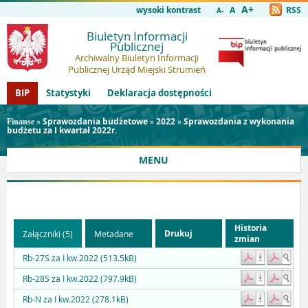
A+
wysoki kontrast
A
RSS
A-
Biuletyn Informacji
Publicznej
Archiwalny Biuletyn Informacji
Publicznej Urząd Miejski Strumień
BIP
Statystyki
Deklaracja dostępności
»
Sprawozdania budżetowe
»
2022
»
Sprawozdania z wykonania
Finanse
budżetu za I kwartał 2022r.
MENU
Historia
Drukuj
Załączniki (5)
Metadane
zmian
Rb-27S za I kw.2022 (513.5kB)
Rb-28S za I kw.2022 (797.9kB)
Rb-N za I kw.2022 (278.1kB)