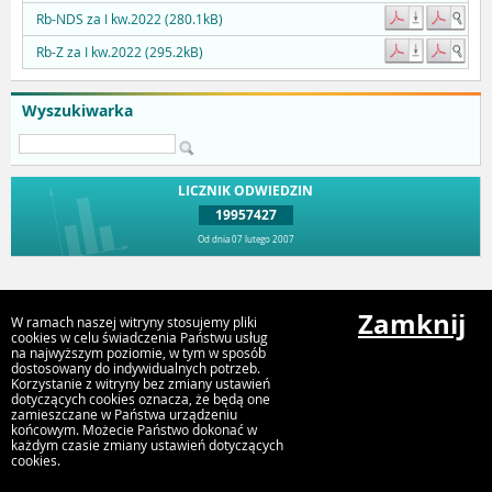
Rb-NDS za I kw.2022 (280.1kB)
Rb-Z za I kw.2022 (295.2kB)
Wyszukiwarka
LICZNIK ODWIEDZIN
19957427
Od dnia 07 lutego 2007
Przejdź do góry
Zamknij
W ramach naszej witryny stosujemy pliki
cookies w celu świadczenia Państwu usług
na najwyższym poziomie, w tym w sposób
Urząd Miejski Strumień
dostosowany do indywidualnych potrzeb.
Korzystanie z witryny bez zmiany ustawień
ul. Rynek 4, 43-246 Strumień
dotyczących cookies oznacza, że będą one
zamieszczane w Państwa urządzeniu
końcowym. Możecie Państwo dokonać w
każdym czasie zmiany ustawień dotyczących
cookies.