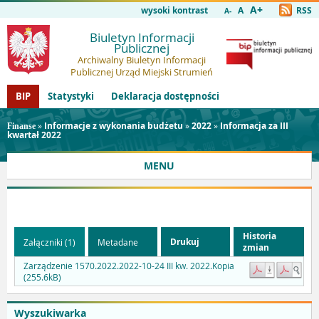
A+
wysoki kontrast
A
RSS
A-
Biuletyn Informacji
Publicznej
Archiwalny Biuletyn Informacji
Publicznej Urząd Miejski Strumień
BIP
Statystyki
Deklaracja dostępności
»
Informacje z wykonania budżetu
»
2022
»
Informacja za III
Finanse
kwartał 2022
MENU
Historia
Drukuj
Załączniki (1)
Metadane
zmian
Zarządzenie 1570.2022.2022-10-24 III kw. 2022.Kopia
(255.6kB)
Wyszukiwarka