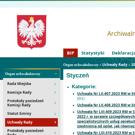
Archiwaln
BIP
Statystyki
Deklaracj
»
Uchwały Rady
»
2
Organ uchwałodawczy
Organ uchwałodawczy
Styczeń
Rada Miejska
Kategorie:
Komisje Rady
Uchwała Nr LII.407.2023 RM w S
(0/1)
Protokoły posiedzeń
Komisji Rady
Uchwała Nr LII.408.2023 RM w S
Uchwała Nr LIII.409.2023 RM w S
Statut Gminy
2022 r. w sprawie szczegółowych
specjalistycznych usług opieku
Uchwały Rady
zwolnienia od opłat, jak również
Protokoły posiedzeń
Uchwała Nr LIII.410.2023 RM w S
Rady