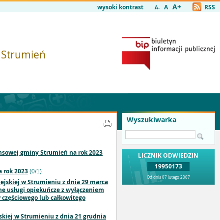
A+
wysoki kontrast
A
RSS
A-
i Strumień
Wyszukiwarka
ansowej gminy Strumień na rok 2023
LICZNIK ODWIEDZIN
19950173
a rok 2023
(0/1)
Od dnia 07 lutego 2007
iejskiej w Strumieniu z dnia 29 marca
zne usługi opiekuńcze z wyłączeniem
 częściowego lub całkowitego
skiej w Strumieniu z dnia 21 grudnia