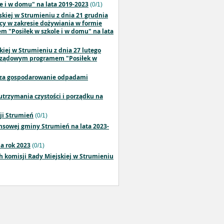
e i w domu" na lata 2019-2023
(0/1)
skiej w Strumieniu z dnia 21 grudnia
y w zakresie dożywiania w formie
m "Posiłek w szkole i w domu" na lata
kiej w Strumieniu z dnia 27 lutego
m rządowym programem "Posiłek w
ty za gospodarowanie odpadami
utrzymania czystości i porządku na
ji Strumień
(0/1)
ansowej gminy Strumień na lata 2023-
a rok 2023
(0/1)
ch komisji Rady Miejskiej w Strumieniu