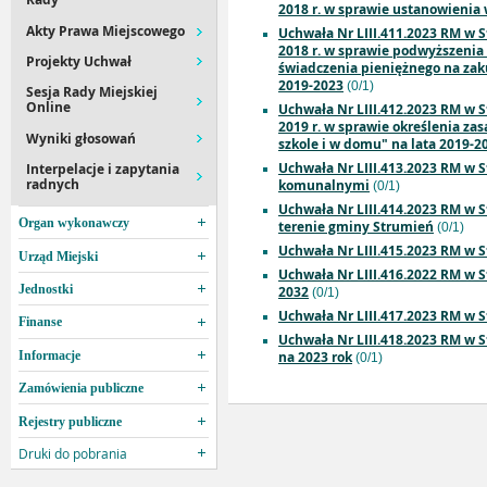
2018 r. w sprawie ustanowienia 
Akty Prawa Miejscowego
Uchwała Nr LIII.411.2023 RM w S
2018 r. w sprawie podwyższenia
Projekty Uchwał
świadczenia pieniężnego na zak
2019-2023
(0/1)
Sesja Rady Miejskiej
Online
Uchwała Nr LIII.412.2023 RM w S
2019 r. w sprawie określenia z
Wyniki głosowań
szkole i w domu" na lata 2019-2
Uchwała Nr LIII.413.2023 RM w S
Interpelacje i zapytania
radnych
komunalnymi
(0/1)
Uchwała Nr LIII.414.2023 RM w S
Organ wykonawczy
terenie gminy Strumień
(0/1)
Uchwała Nr LIII.415.2023 RM w S
Urząd Miejski
Uchwała Nr LIII.416.2022 RM w S
Jednostki
2032
(0/1)
Uchwała Nr LIII.417.2023 RM w 
Finanse
Uchwała Nr LIII.418.2023 RM w S
Informacje
na 2023 rok
(0/1)
Zamówienia publiczne
Rejestry publiczne
Druki do pobrania