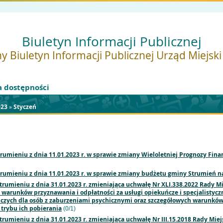
Biuletyn Informacji Publicznej
y Biuletyn Informacji Publicznej Urząd Miejsk
a dostępności
023
»
Styczeń
trumieniu z dnia 11.01.2023 r. w sprawie zmiany Wieloletniej Prognozy Fin
trumieniu z dnia 11.01.2023 r. w sprawie zmiany budżetu gminy Strumień n
trumieniu z dnia 31.01.2023 r. zmieniająca uchwałę Nr XLI.338.2022 Rady M
 warunków przyznawania i odpłatności za usługi opiekuńcze i specjalistyc
ńczych dla osób z zaburzeniami psychicznymi oraz szczegółowych warunków
 trybu ich pobierania
(0/1)
trumieniu z dnia 31.01.2023 r. zmieniająca uchwałę Nr III.15.2018 Rady Miej