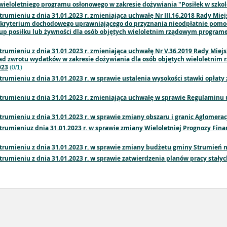
wieloletniego programu osłonowego w zakresie dożywiania "Posiłek w szkol
trumieniu z dnia 31.01.2023 r. zmieniająca uchwałę Nr III.16.2018 Rady Miej
 kryterium dochodowego uprawniającego do przyznania nieodpłatnie pomoc
up posiłku lub żywności dla osób objętych wieloletnim rządowym programe
trumieniu z dnia 31.01.2023 r. zmieniająca uchwałę Nr V.36.2019 Rady Miejs
asad zwrotu wydatków w zakresie dożywiania dla osób objętych wieloletni
023
(0/1)
trumieniu z dnia 31.01.2023 r. w sprawie ustalenia wysokości stawki opła
trumieniu z dnia 31.01.2023 r. zmieniająca uchwałę w sprawie Regulaminu 
trumieniu z dnia 31.01.2023 r. w sprawie zmiany obszaru i granic Aglomerac
trumieniuz dnia 31.01.2023 r. w sprawie zmiany Wieloletniej Prognozy Fin
Strumieniu z dnia 31.01.2023 r. w sprawie zmiany budżetu gminy Strumień n
trumieniu z dnia 31.01.2023 r. w sprawie zatwierdzenia planów pracy stały