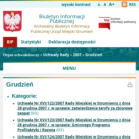
A+
wysoki kontrast
A
RSS
A-
Biuletyn Informacji
Publicznej
Archiwalny Biuletyn Informacji
Publicznej Urząd Miejski Strumień
BIP
Statystyki
Deklaracja dostępności
»
Uchwały Rady
»
2007
»
Grudzień
Organ uchwałodawczy
MENU
Grudzień
Kategorie:
Uchwała Nr XVI/122/2007 Rady Miejskiej w Strumieniu z dnia
28 grudnia 2007 r. w sprawie: zatwierdzenia taryfy za zbiorowe
zaopat
(0/1)
Uchwała Nr XVI/123/2007 Rady Miejskiej w Strumieniu z dnia
28 grudnia 2007 r. w sprawie: Gminnego Programu
Profilaktyki i Rozwią
(0/1)
Uchwała Nr XVI/124/2007 Rady Miejskiej w Strumieniu z dnia