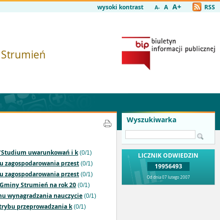
A+
wysoki kontrast
A
RSS
A-
i Strumień
Wyszukiwarka
y "Studium uwarunkowań i k
(0/1)
LICZNIK ODWIEDZIN
nu zagospodarowania przest
(0/1)
19956493
nu zagospodarowania przest
(0/1)
Od dnia 07 lutego 2007
 Gminy Strumień na rok 20
(0/1)
inu wynagradzania nauczycie
(0/1)
 trybu przeprowadzania k
(0/1)