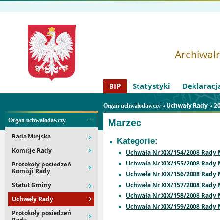
Archiwaln
BIP
Statystyki
Deklaracj
»
Uchwały Rady
»
2
Organ uchwałodawczy
Organ uchwałodawczy
Marzec
Rada Miejska
Kategorie:
Komisje Rady
Uchwała Nr XIX/154/2008 Rady M
Uchwała Nr XIX/155/2008 Rady M
Protokoły posiedzeń
Komisji Rady
Uchwała Nr XIX/156/2008 Rady M
Uchwała Nr XIX/157/2008 Rady M
Statut Gminy
Uchwała Nr XIX/158/2008 Rady M
Uchwały Rady
Uchwała Nr XIX/159/2008 Rady Mi
Protokoły posiedzeń
Rady