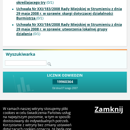
określającego try
(0/1)
Uchwała Nr XXI/183/2008 Rady Miejskiej w Strumieniu z dnia
29 maja 2008 r. w sprawie: skargi dotyczącej działalności
Burmistrza
(0/1)
Uchwała Nr XXI/184/2008 Rady Miejskiej w Strumieniu z dnia
29 maja 2008 r. w sprawie: utworzenia lokalnej grupy
działania
(0/1)
Wyszukiwarka
LICZNIK ODWIEDZIN
19960364
Od dnia 07 lutego 2007
Przejdź do góry
Zamknij
W ramach naszej witryny stosujemy pliki
cookies w celu świadczenia Państwu usług
na najwyższym poziomie, w tym w sposób
dostosowany do indywidualnych potrzeb.
Urząd Miejski Strumień
Korzystanie z witryny bez zmiany ustawień
ul. Rynek 4, 43-246 Strumień
dotyczących cookies oznacza, że będą one