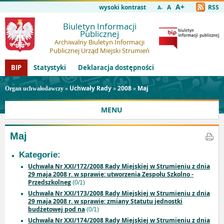
A+
wysoki kontrast
A
RSS
A-
Biuletyn Informacji
Publicznej
Archiwalny Biuletyn Informacji
Publicznej Urząd Miejski Strumień
BIP
Statystyki
Deklaracja dostępności
»
Uchwały Rady
»
2008
»
Maj
Organ uchwałodawczy
MENU
Maj
Kategorie:
Uchwała Nr XXI/172/2008 Rady Miejskiej w Strumieniu z dnia
29 maja 2008 r. w sprawie: utworzenia Zespołu Szkolno -
Przedszkolneg
(0/1)
Uchwała Nr XXI/173/2008 Rady Miejskiej w Strumieniu z dnia
29 maja 2008 r. w sprawie: zmiany Statutu jednostki
budżetowej pod na
(0/1)
Uchwała Nr XXI/174/2008 Rady Miejskiej w Strumieniu z dnia