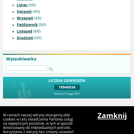
Lipiec
(5/0)
Sierpień
(4/0)
Wrzesień
(4/0)
Październik
(5/0)
Listopad
(8/0)
Grudzień
(5/0)
Wyszukiwarka
LICZNIK ODWIEDZIN
19946934
Od dnia 07 lutego 2007
Przejdź do góry
Zamknij
W ramach naszej witryny stosujemy pliki
cookies w celu świadczenia Państwu usług
na najwyższym poziomie, w tym w sposób
dostosowany do indywidualnych potrzeb.
Urząd Miejski Strumień
Korzystanie z witryny bez zmiany ustawień
ul. Rynek 4, 43-246 Strumień