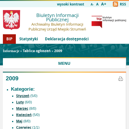
A+
wysoki kontrast
A
RSS
A-
Biuletyn Informacji
Publicznej
Archiwalny Biuletyn Informacji
Publicznej Urząd Miejski Strumień
BIP
Statystyki
Deklaracja dostępności
»
Tablica ogłoszeń
»
2009
Informacje
MENU
2009
Kategorie:
Styczeń
(5/0)
Luty
(6/0)
Marzec
(8/0)
Kwiecień
(5/0)
Maj
(8/0)
Czerwiec
(1/1)