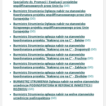
Specjalisty ds. Promocji i Ewaluacji projektów
współfinansowanych przez Unię Eu
(0/0)
Burmistrz Strumienia Ogłasza nabór na stanowisko
Koordynatora projektu współfinansowanego przez Unię
Europejską
(0/0)
Burmistrz Strumienia Ogłasza nabór na stanowisko
Księgowego projektu współfinansowanego przez Unię
Europejską
(0/0)
Burmistrz Strumienia ogłasza nabór na stanowisko
koordynatora projektu "Nakieruj się na C" - Bąków
(0/0)
Burmistrz Strumienia ogłasza nabór na stanowisko
koordynatora projektu "Nakieruj się na C" - Drogomyśl
(0/0)
Burmistrz Strumienia ogłasza nabór na stanowisko
koordynatora projektu "Nakieruj się na C" - Pruchna
(0/0)
Burmistrz Strumienia ogłasza nabór na stanowisko
koordynatora projektu "Nakieruj się na C" - Zabłocie
(0/0)
Burmistrz Strumienia ogłasza nabór na stanowisko
koordynatora projektu "Nakieruj się na C" - Zbytków
(0/0)
BURMISTRZ STRUMIENIA Ogłasza nabór na wolne stanowisko
urzędnicze PODINSPEKTORA W REFERACIE INWESTYCJI I
ROZWOJU
(0/0)
Burmistrz Strumienia ogłasza nabór na wolne stanowisko
urzędnicze podinspektora
(0/0)