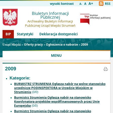
A+
wysoki kontrast
A
RSS
A-
Biuletyn Informacji
Publicznej
Archiwalny Biuletyn Informacji
Publicznej Urząd Miejski Strumień
BIP
Statystyki
Deklaracja dostępności
»
Oferty pracy
»
Ogłoszenia o naborze
»
2009
Urząd Miejski
MENU
2009
Kategorie:
BURMISTRZ STRUMIENIA Ogłasza nabór na wolne stanowisko
urzędnicze PODINSPEKTORA w Urzędzie Miejskim w
Strumieniu
(0/0)
Burmistrz Strumienia Ogłasza nabór na stanowisko
Koordynatora projektów współfinansowanych przez Unię
Europejską
(0/0)
Burmistrz Strumienia Ogłasza nabór na stanowisko