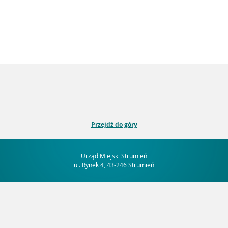
Przejdź do góry
Urząd Miejski Strumień
ul. Rynek 4, 43-246 Strumień