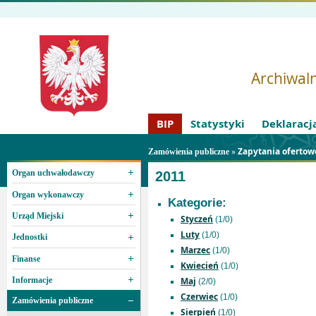
Archiwaln
BIP
Statystyki
Deklaracj
»
Zapytania ofertow
Zamówienia publiczne
Organ uchwałodawczy
2011
Organ wykonawczy
Kategorie:
Urząd Miejski
Styczeń
(1/0)
Luty
(1/0)
Jednostki
Marzec
(1/0)
Finanse
Kwiecień
(1/0)
Informacje
Maj
(2/0)
Czerwiec
(1/0)
Zamówienia publiczne
Sierpień
(1/0)