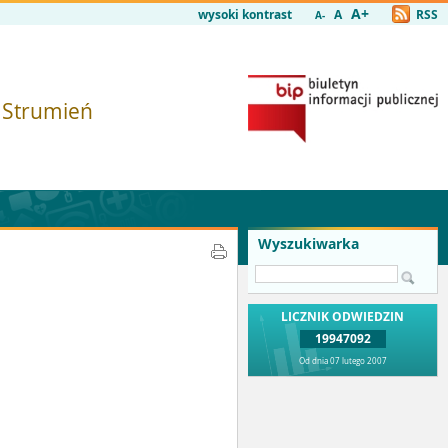
A+
wysoki kontrast
A
RSS
A-
i Strumień
Wyszukiwarka
LICZNIK ODWIEDZIN
19947092
Od dnia 07 lutego 2007