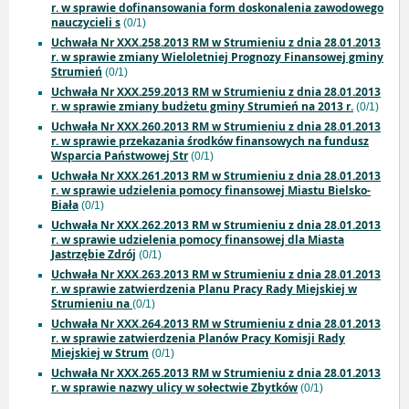
r. w sprawie dofinansowania form doskonalenia zawodowego
nauczycieli s
(0/1)
Uchwała Nr XXX.258.2013 RM w Strumieniu z dnia 28.01.2013
r. w sprawie zmiany Wieloletniej Prognozy Finansowej gminy
Strumień
(0/1)
Uchwała Nr XXX.259.2013 RM w Strumieniu z dnia 28.01.2013
r. w sprawie zmiany budżetu gminy Strumień na 2013 r.
(0/1)
Uchwała Nr XXX.260.2013 RM w Strumieniu z dnia 28.01.2013
r. w sprawie przekazania środków finansowych na fundusz
Wsparcia Państwowej Str
(0/1)
Uchwała Nr XXX.261.2013 RM w Strumieniu z dnia 28.01.2013
r. w sprawie udzielenia pomocy finansowej Miastu Bielsko-
Biała
(0/1)
Uchwała Nr XXX.262.2013 RM w Strumieniu z dnia 28.01.2013
r. w sprawie udzielenia pomocy finansowej dla Miasta
Jastrzębie Zdrój
(0/1)
Uchwała Nr XXX.263.2013 RM w Strumieniu z dnia 28.01.2013
r. w sprawie zatwierdzenia Planu Pracy Rady Miejskiej w
Strumieniu na
(0/1)
Uchwała Nr XXX.264.2013 RM w Strumieniu z dnia 28.01.2013
r. w sprawie zatwierdzenia Planów Pracy Komisji Rady
Miejskiej w Strum
(0/1)
Uchwała Nr XXX.265.2013 RM w Strumieniu z dnia 28.01.2013
r. w sprawie nazwy ulicy w sołectwie Zbytków
(0/1)