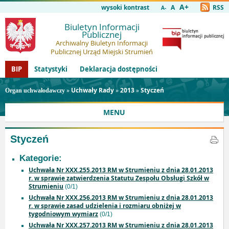
A+
wysoki kontrast
A
RSS
A-
Biuletyn Informacji
Publicznej
Archiwalny Biuletyn Informacji
Publicznej Urząd Miejski Strumień
BIP
Statystyki
Deklaracja dostępności
»
Uchwały Rady
»
2013
»
Styczeń
Organ uchwałodawczy
MENU
Styczeń
Kategorie:
Uchwała Nr XXX.255.2013 RM w Strumieniu z dnia 28.01.2013
r. w sprawie zatwierdzenia Statutu Zespołu Obsługi Szkół w
Strumieniu
(0/1)
Uchwała Nr XXX.256.2013 RM w Strumieniu z dnia 28.01.2013
r. w sprawie zasad udzielenia i rozmiaru obniżej w
tygodniowym wymiarz
(0/1)
Uchwała Nr XXX.257.2013 RM w Strumieniu z dnia 28.01.2013