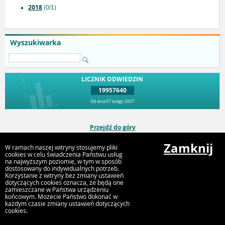
2018
(0/1)
Wyszukiwarka
LICZNIK ODWIEDZIN
19957640
Od dnia 07 lutego 2007
Przejdź do góry
Zamknij
W ramach naszej witryny stosujemy pliki
cookies w celu świadczenia Państwu usług
Urząd Miejski Strumień
na najwyższym poziomie, w tym w sposób
ul. Rynek 4, 43-246 Strumień
dostosowany do indywidualnych potrzeb.
Korzystanie z witryny bez zmiany ustawień
dotyczących cookies oznacza, że będą one
zamieszczane w Państwa urządzeniu
końcowym. Możecie Państwo dokonać w
każdym czasie zmiany ustawień dotyczących
cookies.