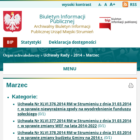
A+
wysoki kontrast
A
RSS
A-
Biuletyn Informacji
Publicznej
Archiwalny Biuletyn Informacji
Publicznej Urząd Miejski Strumień
BIP
Statystyki
Deklaracja dostępności
»
Uchwały Rady
»
2014
»
Marzec
Organ uchwałodawczy
MENU
Marzec
Kategorie:
Uchwała Nr XLVI.376.2014 RM w Strumieniu z dnia 31.03.2014
r. w sprawie niewyrażenia zgody na wyodrębnienie funduszu
sołeckiego
(0/1)
Uchwała Nr XLVI.377.2014 RM w Strumieniu z dnia 31.03.2014
r. w sprawie zmiany WEF na lata 2014-2022
(0/1)
Uchwała Nr XLVI.378.2014 RM w Strumieniu z dnia 31.03.2014
r. w sprawie zmiany budżetu Gminy na 2014 r.
(0/1)