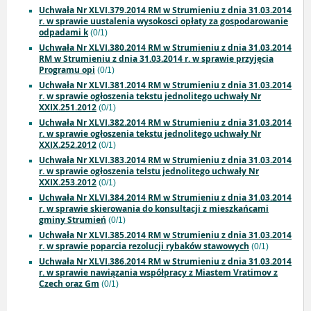
Uchwała Nr XLVI.379.2014 RM w Strumieniu z dnia 31.03.2014
r. w sprawie uustalenia wysokosci opłaty za gospodarowanie
odpadami k
(0/1)
Uchwała Nr XLVI.380.2014 RM w Strumieniu z dnia 31.03.2014
RM w Strumieniu z dnia 31.03.2014 r. w sprawie przyjęcia
Programu opi
(0/1)
Uchwała Nr XLVI.381.2014 RM w Strumieniu z dnia 31.03.2014
r. w sprawie ogłoszenia tekstu jednolitego uchwały Nr
XXIX.251.2012
(0/1)
Uchwała Nr XLVI.382.2014 RM w Strumieniu z dnia 31.03.2014
r. w sprawie ogłoszenia tekstu jednolitego uchwały Nr
XXIX.252.2012
(0/1)
Uchwała Nr XLVI.383.2014 RM w Strumieniu z dnia 31.03.2014
r. w sprawie ogłoszenia telstu jednolitego uchwały Nr
XXIX.253.2012
(0/1)
Uchwała Nr XLVI.384.2014 RM w Strumieniu z dnia 31.03.2014
r. w sprawie skierowania do konsultacji z mieszkańcami
gminy Strumień
(0/1)
Uchwała Nr XLVI.385.2014 RM w Strumieniu z dnia 31.03.2014
r. w sprawie poparcia rezolucji rybaków stawowych
(0/1)
Uchwała Nr XLVI.386.2014 RM w Strumieniu z dnia 31.03.2014
r. w sprawie nawiązania współpracy z Miastem Vratimov z
Czech oraz Gm
(0/1)