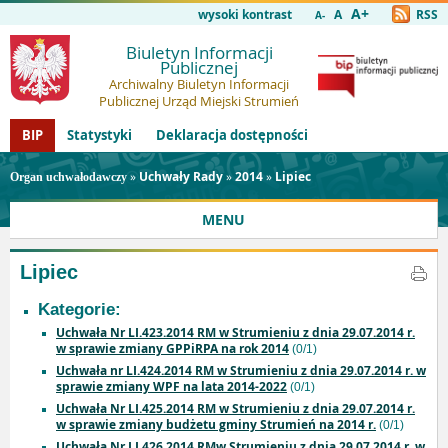
A+
wysoki kontrast
A
RSS
A-
Biuletyn Informacji
Publicznej
Archiwalny Biuletyn Informacji
Publicznej Urząd Miejski Strumień
BIP
Statystyki
Deklaracja dostępności
»
Uchwały Rady
»
2014
»
Lipiec
Organ uchwałodawczy
MENU
Lipiec
Kategorie:
Uchwała Nr LI.423.2014 RM w Strumieniu z dnia 29.07.2014 r.
w sprawie zmiany GPPiRPA na rok 2014
(0/1)
Uchwała nr LI.424.2014 RM w Strumieniu z dnia 29.07.2014 r. w
sprawie zmiany WPF na lata 2014-2022
(0/1)
Uchwała Nr LI.425.2014 RM w Strumieniu z dnia 29.07.2014 r.
w sprawie zmiany budżetu gminy Strumień na 2014 r.
(0/1)
Uchwała Nr LI.426.2014 RMw Strumieniu z dnia 29.07.2014 r. w