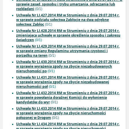
sprawie zasad, sposobu i trybu umarzania, odraczania lub
rozkładani
(0/1)
Uchwała Nr LI.427.2014 RM w Strumieniu z dnia 29.07.2014 r.
w sprawie podziału sołectwa Zabłocie na dwa odrębne
sołectwa: Zabłoc
(0/1)
Uchwała Nr LI.428.2014 RM w Strumieniu z dnia 29.07.2014 r.
zmieniająca uchwałę w sprawie określenia sposobu i zakresu
świadczen
(0/1)
Uchwała Nr LI.429.2014 RM w Strumieniu z dnia 29.07.2014 r.
w sprawie zmiany Regulaminu utrzymania czystosci i
porządku na teren
(0/1)
Uchwała Nr LI.430.2014 RM w Strumieniu z dnia 29.07.2014 r.
w sprawie wyrażenia zgody na zbycie niezabudowanych
nieruchomości po
(0/1)
Uchwała Nr LI.431.2014 RM w Strumieniu z dnia 29.07.2014 r.
w sprawie wyrażenia zgody na zbycie niezabudowanej
nieruchomości poł
(0/1)
Uchwała Nr LI.432.2014 RM w Strumieniu z dnia 29.07.2014 r.
w sprawie powołania doraźnej Komisji do wyłonienia
kandydatów do wyr
(0/1)
Uchwała Nr LI.433.2014 RM w Strumieniu z dnia 29.07.2014 r.
w sprawie wyrażenia zgody na zbycie nieruchomości
połozonej w Drogom
(0/1)
Uchwała Nr LI.434.2014 RM w Strumieniu z dnia 29.07.2014 r.
w sprawie wyrażenia zgody na zbycie nieruchomości