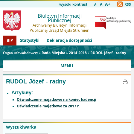
A+
wysoki kontrast
A
RSS
A-
Biuletyn Informacji
Publicznej
Archiwalny Biuletyn Informacji
Publicznej Urząd Miejski Strumień
BIP
Statystyki
Deklaracja dostępności
»
Rada Miejska
»
2014-2018
»
RUDOL Józef - radny
Organ uchwałodawczy
MENU
RUDOL Józef - radny
Artykuły:
Oświadczenie majątkowe na koniec kadencji
Oświadczenie majątkowe za 2017 r.
Wyszukiwarka