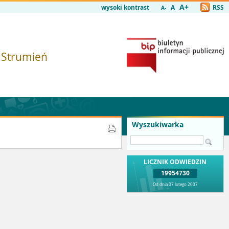
A+
wysoki kontrast
A
RSS
A-
i Strumień
Wyszukiwarka
LICZNIK ODWIEDZIN
19954730
Od dnia 07 lutego 2007