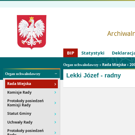
Archiwaln
BIP
Statystyki
Deklaracj
»
Rada Miejska
»
20
Organ uchwałodawczy
Organ uchwałodawczy
Lekki Józef - radny
Rada Miejska
Komisje Rady
Protokoły posiedzeń
Komisji Rady
Statut Gminy
Uchwały Rady
Protokoły posiedzeń
Rady