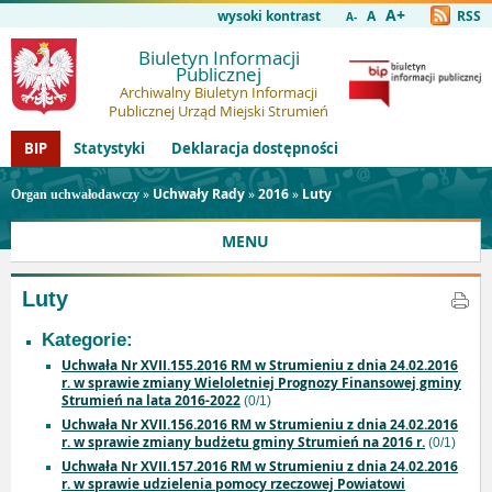
A+
wysoki kontrast
A
RSS
A-
Biuletyn Informacji
Publicznej
Archiwalny Biuletyn Informacji
Publicznej Urząd Miejski Strumień
BIP
Statystyki
Deklaracja dostępności
»
Uchwały Rady
»
2016
»
Luty
Organ uchwałodawczy
MENU
Luty
Kategorie:
Uchwała Nr XVII.155.2016 RM w Strumieniu z dnia 24.02.2016
r. w sprawie zmiany Wieloletniej Prognozy Finansowej gminy
Strumień na lata 2016-2022
(0/1)
Uchwała Nr XVII.156.2016 RM w Strumieniu z dnia 24.02.2016
r. w sprawie zmiany budżetu gminy Strumień na 2016 r.
(0/1)
Uchwała Nr XVII.157.2016 RM w Strumieniu z dnia 24.02.2016
r. w sprawie udzielenia pomocy rzeczowej Powiatowi