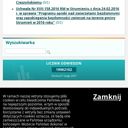
Cieszyńskiemu
(0/1)
Uchwała Nr XVII.158.2016 RM w Strumieniu z dnia 24.02.2016
r. w sprawie "Programu opieki nad zwierzętami bezdomnymi
oraz zapobiegania bezdomności zwierzat na terenie gminy
Strumień w 2016 roku"
(0/1)
Wyszukiwarka
LICZNIK ODWIEDZIN
19962102
Od dnia 07 lutego 2007
Przejdź do góry
Zamknij
W ramach naszej witryny stosujemy pliki
cookies w celu świadczenia Państwu usług
na najwyższym poziomie, w tym w sposób
dostosowany do indywidualnych potrzeb.
Urząd Miejski Strumień
Korzystanie z witryny bez zmiany ustawień
ul. Rynek 4, 43-246 Strumień
dotyczących cookies oznacza, że będą one
zamieszczane w Państwa urządzeniu
końcowym. Możecie Państwo dokonać w