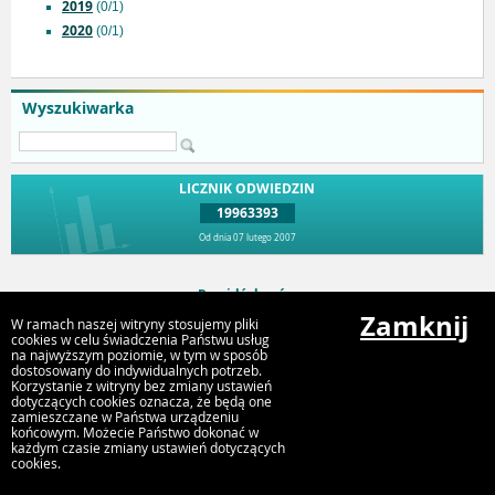
2019
(0/1)
2020
(0/1)
Wyszukiwarka
LICZNIK ODWIEDZIN
19963393
Od dnia 07 lutego 2007
Przejdź do góry
Zamknij
W ramach naszej witryny stosujemy pliki
cookies w celu świadczenia Państwu usług
na najwyższym poziomie, w tym w sposób
Urząd Miejski Strumień
dostosowany do indywidualnych potrzeb.
ul. Rynek 4, 43-246 Strumień
Korzystanie z witryny bez zmiany ustawień
dotyczących cookies oznacza, że będą one
zamieszczane w Państwa urządzeniu
końcowym. Możecie Państwo dokonać w
każdym czasie zmiany ustawień dotyczących
cookies.