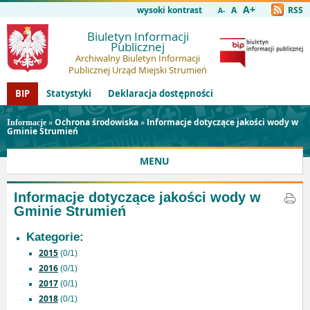
A+
wysoki kontrast
A
RSS
A-
Biuletyn Informacji
Publicznej
Archiwalny Biuletyn Informacji
Publicznej Urząd Miejski Strumień
BIP
Statystyki
Deklaracja dostępności
»
Ochrona środowiska
»
Informacje dotyczące jakości wody w
Informacje
Gminie Strumień
MENU
Informacje dotyczące jakości wody w
Gminie Strumień
Kategorie:
2015
(0/1)
2016
(0/1)
2017
(0/1)
2018
(0/1)