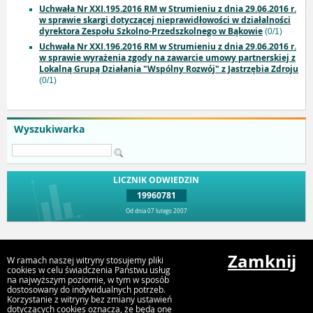
Uchwała Nr XXI.195.2016 RM w Strumieniu z dnia 29.06.2016 r.
w sprawie skargi dotyczącej nieprawidłowości w działalności
dyrektora Zespołu Szkolno-Przedszkolnego w Bąkowie
(0/1)
Uchwała Nr XXI.196.2016 RM w Strumieniu z dnia 29.06.2016 r.
w sprawie wyrażenia zgody na zawarcie umowy partnerskiej z
Lokalną Grupą Działania "Wspólny Rozwój" z Jastrzębia Zdroju
(0/1)
Wyszukiwarka
LICZNIK ODWIEDZIN
19960781
Od dnia 07 lutego 2007
Przejdź do góry
Zamknij
W ramach naszej witryny stosujemy pliki
cookies w celu świadczenia Państwu usług
na najwyższym poziomie, w tym w sposób
dostosowany do indywidualnych potrzeb.
Urząd Miejski Strumień
Korzystanie z witryny bez zmiany ustawień
ul. Rynek 4, 43-246 Strumień
dotyczących cookies oznacza, że będą one