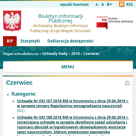
A+
wysoki kontrast
A
RSS
A-
Biuletyn Informacji
Publicznej
Archiwalny Biuletyn Informacji
Publicznej Urząd Miejski Strumień
BIP
Statystyki
Deklaracja dostępności
»
Uchwały Rady
»
2016
»
Czerwiec
Organ uchwałodawczy
MENU
Czerwiec
Kategorie:
Uchwała Nr XXI.187.2016 RM w Strumieniu z dnia 29.06.2016 r.
w sprawie zmiany Regulaminu wynagradzania nauczycieli
(0/1)
Uchwała Nr XXI.188.2016 RM w Strumieniu z dnia 29.06.2016 r.
zmieniająca uchwałę w sprawie określenia zasad udzielania i
rozmiaru obniżek w tygodniowym obowiązkowym wymiarze
zajęć nauczycielom, którym powierzono stanowiska