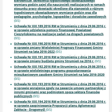
kierownicze, określenia tygodniowego obowiązkowego
wymiaru godzin zajęć dla nauczycieli realizujących w ramach
stosunku pracy obowiązki określone dla stanowisk o różnym
tygodniowym obowiązkowym wymiarze godzin oraz dla
pedagogów, psychologów, logopedów i doradców zawodowych
(0/1)
Uchwała Nr XXI.189.2016 RM w Strumieniu z dnia 29.06.2016 r.
w sprawie udzielenia pomocy finansowej Powiatowi
Cieszyńskiemu na realizację zadań na drogach powiatowych
(0/1)
Uchwała Nr XXI.190.2016 RM w Strumieniu z dnia 29.06.2016 r.
w sprawie zmiany Wieloletniej Prognozy Finansowej Gminy
Strumień na lata 2016-2022
(0/1)
Uchwała Nr XXI.191.2016 RM w Strumieniu z dnia 29.06.2016 r.
w sprawie zmiany budżetu gminy Strumień na 2016 r.
(0/1)
Uchwała Nr XXI.192.2016 RM w Strumieniu z dnia 29.06.2016 r.
w sprawie wieloletniego programu gospodarowania
mieszkaniowym zasobem Gminy Strumień na lata 2016-2020
(0/1)
Uchwała Nr XXI.193.2016 RM w Strumieniu z dnia 29.06.2016 r.
w sprawie wyrażenia zgody na zawarcie umowy partnerskiej z
innymi gminami oraz podmiotem spoza sektora finansów
publicznych
(0/1)
Uchwała Nr XXI.194.2016 RM w Strumieniu z dnia 29.06.2016 r.
w sprawie zaopiniowania Propozycji planu Aglomeracji
Zabłocie - Drogomyśl
(0/1)