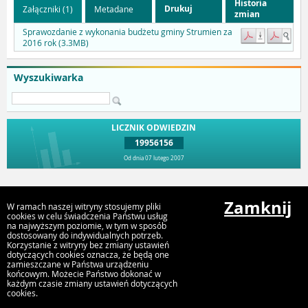
Historia
Drukuj
Załączniki (1)
Metadane
zmian
Sprawozdanie z wykonania budżetu gminy Strumien za
2016 rok (3.3MB)
Wyszukiwarka
LICZNIK ODWIEDZIN
19956156
Od dnia 07 lutego 2007
Przejdź do góry
Zamknij
W ramach naszej witryny stosujemy pliki
cookies w celu świadczenia Państwu usług
na najwyższym poziomie, w tym w sposób
dostosowany do indywidualnych potrzeb.
Urząd Miejski Strumień
Korzystanie z witryny bez zmiany ustawień
ul. Rynek 4, 43-246 Strumień
dotyczących cookies oznacza, że będą one
zamieszczane w Państwa urządzeniu
końcowym. Możecie Państwo dokonać w
każdym czasie zmiany ustawień dotyczących
cookies.